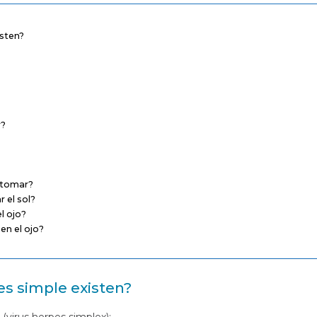
isten?
?
r?
 tomar?
 el sol?
l ojo?
en el ojo?
es simple existen?