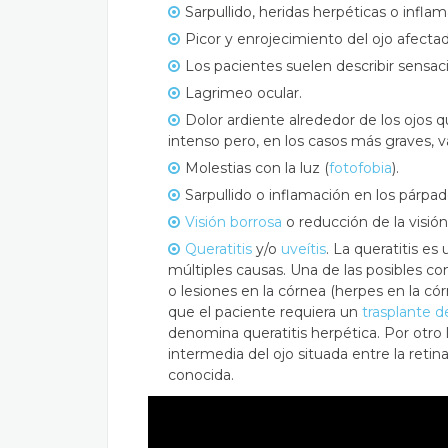
Sarpullido, heridas herpéticas o infla
Picor y enrojecimiento del ojo afecta
Los pacientes suelen describir sensac
Lagrimeo ocular.
Dolor ardiente alrededor de los ojos
intenso pero, en los casos más graves,
Molestias con la luz (
fotofobia
).
Sarpullido o inflamación en los párpad
Visión borrosa
o reducción de la visión 
Queratitis
y/o
uveítis
. La queratitis e
múltiples causas. Una de las posibles con
o lesiones en la córnea (herpes en la cór
que el paciente requiera un
trasplante d
denomina queratitis herpética. Por otro l
intermedia del ojo situada entre la retin
conocida.