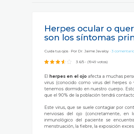
Herpes ocular o quera
son los síntomas pri
Cuida tus ojos
Por
Dr. Jaime Javaloy
3 comentari
3.6/5 - (1949 votos)
El
herpes en el ojo
afecta a muchas perso
virus (conocido como virus del herpes o 
tenemos dormido en nuestro cuerpo. Esto 
que el 90% de la población tendrá contact
Este virus, que se suele contagiar por conta
nerviosas del ojo (concretamente, en 
inmunológico del paciente se encuentr
menstruación, la fiebre, la exposición exces