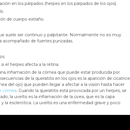
mación en los párpados (herpes en los párpados de los ojos).
do.
ión de cuerpo extraño.
 que suele ser continuo y palpitante. Normalmente no es muy
 va acompañado de fuertes punzadas.
os.
si el herpes afecta a la retina.
s una inflamación de la córnea que puede estar producida por
secuencias de la queratitis en los ojos es la aparición de cicatric
nea del ojo) que pueden llegar a afectar a la visión hasta hacer
e córnea
. Cuando la queratitis está provocada por un herpes, se
ado, la uveítis es la inflamación de la úvea, que es la capa
a y la esclerótica. La uveítis es una enfermedad grave y poco