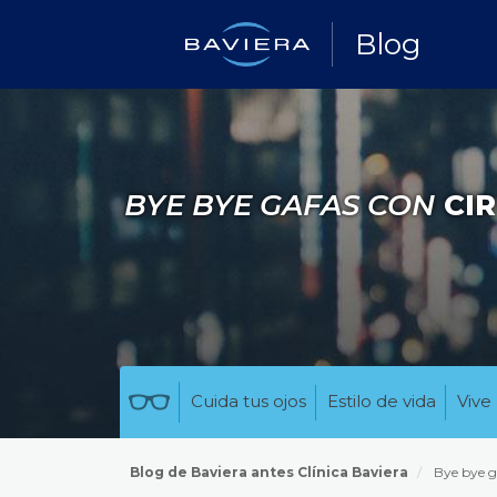
Blog
BYE BYE GAFAS CON
CIR
Cuida tus ojos
Estilo de vida
Vive 
Blog de Baviera antes Clínica Baviera
Bye bye g