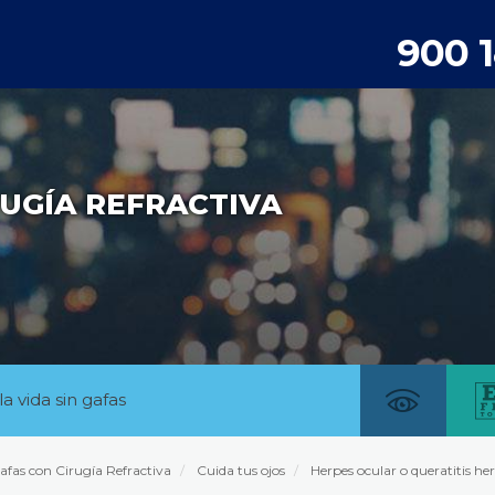
900 
UGÍA REFRACTIVA
la vida sin gafas
afas con Cirugía Refractiva
Cuida tus ojos
Herpes ocular o queratitis her