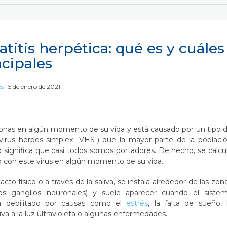
titis herpética: qué es y cuáles
ncipales
os
5 de enero de 2021
nas en algún momento de su vida y está causado por un tipo 
virus herpes simplex -VHS-) que la mayor parte de la poblaci
significa que casi todos somos portadores. De hecho, se calcu
o con este virus en algún momento de su vida.
cto físico o a través de la saliva, se instala alrededor de las zon
los ganglios neuronales) y suele aparecer cuando el siste
a debilitado por causas como el
estrés
, la falta de sueño, 
iva a la luz ultravioleta o algunas enfermedades.