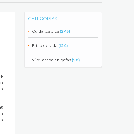
CATEGORÍAS
Cuida tus ojos
(243)
Estilo de vida
(124)
Vive la vida sin gafas
(98)
de
ón
la
as
ma
la