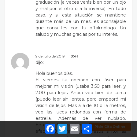
graduación (a veces verás bien por un ojo
y mal por el otro o a la inversa). En todo
caso, y si esta situación se mantiene
durante más de un mes, es aconsejable
que consultes con tu oftalmólogo. Un
saludo y muchas gracias por tu interés.
9 de julio de 2019
19:41
dijo:
Hola buenos días.
El viernes fui operado con láser para
mejorar mi visión (usaba 3.50 para leer, y
2.00 para lejos. Ahora veo bien de cerca
(puedo leer sin lentes, pero empeoró mi
visión de lejos. Más allá de 10 o 15 metros,
veo las luces redondas con forma de
estrella. Además de ver nublado.
Entornando los párpados, desaparece el
Facebook
Twitter
Email
Comparti
Pide Cita Online
efecto. Quisiera saber si esos síntomas