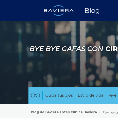
Blog
BYE BYE GAFAS CON
CIR
Cuida tus ojos
Estilo de vida
Vive 
Blog de Baviera antes Clínica Baviera
Bye bye g