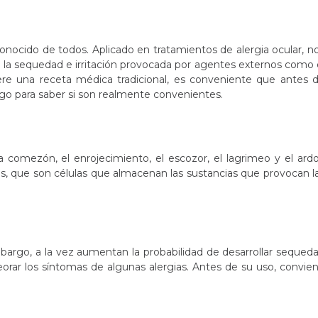
conocido de todos. Aplicado en tratamientos de alergia ocular, n
via la sequedad e irritación provocada por agentes externos como 
iere una receta médica tradicional, es conveniente que antes 
go para saber si son realmente convenientes.
la comezón, el enrojecimiento, el escozor, el lagrimeo y el ardo
os, que son células que almacenan las sustancias que provocan l
mbargo, a la vez aumentan la probabilidad de desarrollar sequed
eorar los síntomas de algunas alergias. Antes de su uso, convie