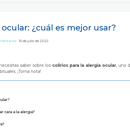
a ocular: ¿cuál es mejor usar?
mentarios
15 de julio de 2022
necesitas saber sobre los
colirios para la alergia ocular
, uno 
bituales. ¡Toma nota!
cular?
r cara a la alergia?
ra?