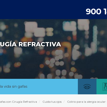
900 
UGÍA REFRACTIVA
la vida sin gafas
afas con Cirugía Refractiva
Cuida tus ojos
Colirio para la alergia ocular