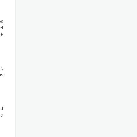
os
el
de
r.
as
ad
ne