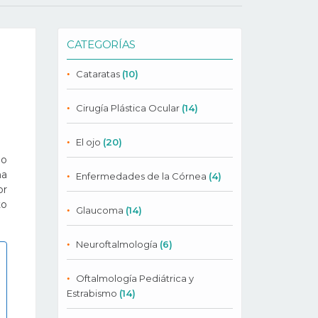
CATEGORÍAS
Cataratas
(10)
Cirugía Plástica Ocular
(14)
El ojo
(20)
mo
ma
Enfermedades de la Córnea
(4)
or
to
Glaucoma
(14)
Neuroftalmología
(6)
Oftalmología Pediátrica y
Estrabismo
(14)