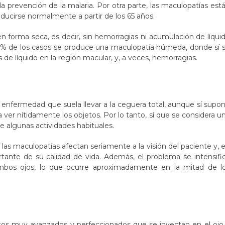
prevención de la malaria. Por otra parte, las maculopatías est
oducirse normalmente a partir de los 65 años.
n forma seca, es decir, sin hemorragias ni acumulación de líqui
10% de los casos se produce una maculopatía húmeda, donde sí 
 líquido en la región macular, y, a veces, hemorragias.
enfermedad que suela llevar a la ceguera total, aunque sí supo
 ver nítidamente los objetos. Por lo tanto, sí que se considera u
 de algunas actividades habituales.
, las maculopatías afectan seriamente a la visión del paciente y, 
nte de su calidad de vida. Además, el problema se intensifi
mbos ojos, lo que ocurre aproximadamente en la mitad de l
tos muy avanzados y perfeccionados que se inyectan en el ojo