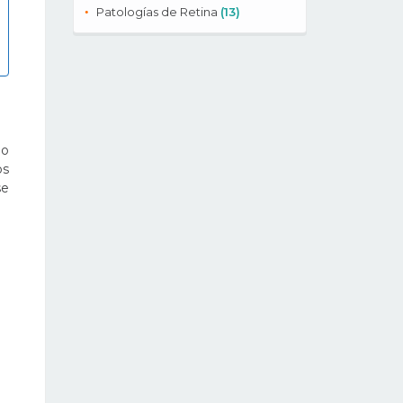
Patologías de Retina
(13)
no
os
se