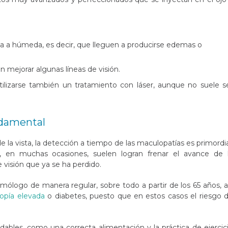
ca a húmeda, es decir, que lleguen a producirse edemas o
 mejorar algunas líneas de visión.
ilizarse también un tratamiento con láser, aunque no suele s
ndamental
 vista, la detección a tiempo de las maculopatías es primordia
s, en muchas ocasiones, suelen logran frenar el avance de 
 visión que ya se ha perdido.
almólogo de manera regular, sobre todo a partir de los 65 años, a
opía elevada
o diabetes, puesto que en estos casos el riesgo 
udables
, como una correcta alimentación y la práctica de ejercic