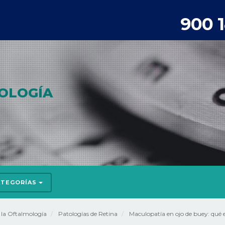
900 
OLOGÍA
ATEGORÍAS
e la Oftalmología
Patologías de Retina
Maculopatía en ojo de buey: qué e