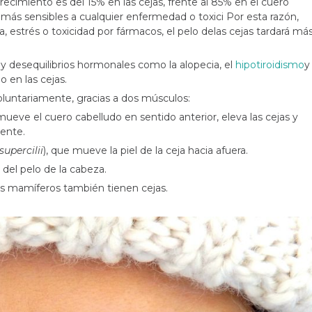
crecimiento es del 15% en las cejas, frente al 85% en el cuero
n más sensibles a cualquier enfermedad o toxici Por esta razón,
 estrés o toxicidad por fármacos, el pelo delas cejas tardará má
desequilibrios hormonales como la alopecia, el
hipotiroidismo
y
o en las cejas.
oluntariamente, gracias a dos músculos:
mueve el cuero cabelludo en sentido anterior, eleva las cejas y
rente.
upercilii
), que mueve la piel de la ceja hacia afuera.
l del pelo de la cabeza.
os mamíferos también tienen cejas.