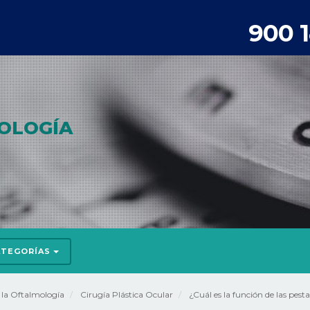
900 
OLOGÍA
ATEGORÍAS
e la Oftalmología
Cirugía Plástica Ocular
¿Cuál es la función de las pesta