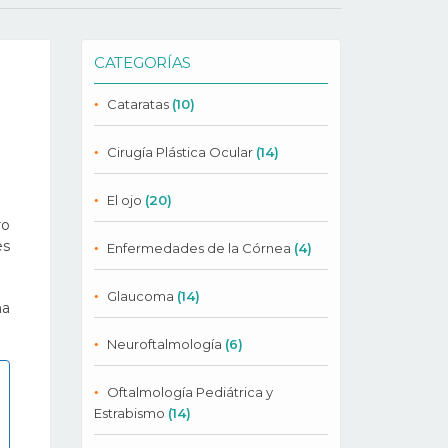
CATEGORÍAS
Cataratas
(10)
Cirugía Plástica Ocular
(14)
El ojo
(20)
ro
es
Enfermedades de la Córnea
(4)
Glaucoma
(14)
na
Neuroftalmología
(6)
Oftalmología Pediátrica y
Estrabismo
(14)