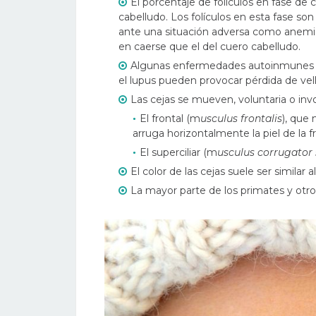
El porcentaje de folículos en fase de 
cabelludo. Los folículos en esta fase so
ante una situación adversa como anemia,
en caerse que el del cuero cabelludo.
Algunas enfermedades autoinmunes y 
el lupus pueden provocar pérdida de vell
Las cejas se mueven, voluntaria o inv
El frontal (m
usculus frontalis
), que 
arruga horizontalmente la piel de la f
El superciliar (m
usculus corrugator s
El color de las cejas suele ser similar a
La mayor parte de los primates y otr