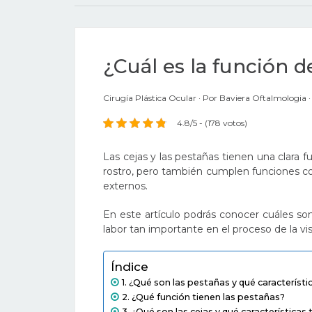
¿Cuál es la función d
Cirugía Plástica Ocular
Por
Baviera Oftalmologia
4.8/5 - (178 votos)
Las cejas y las pestañas tienen una clara f
rostro, pero también cumplen funciones co
externos.
En este artículo podrás conocer cuáles so
labor tan importante en el proceso de la vis
Índice
¿Qué son las pestañas y qué característi
¿Qué función tienen las pestañas?
¿Qué son las cejas y qué características 