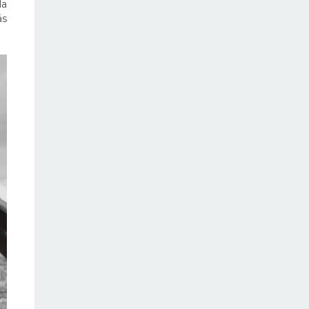
la
ás