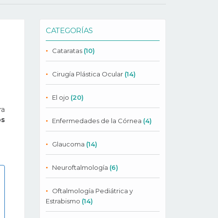
CATEGORÍAS
Cataratas
(10)
Cirugía Plástica Ocular
(14)
El ojo
(20)
ra
os
Enfermedades de la Córnea
(4)
Glaucoma
(14)
Neuroftalmología
(6)
Oftalmología Pediátrica y
Estrabismo
(14)