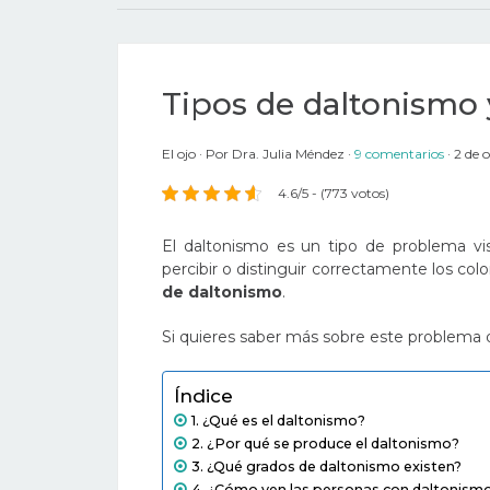
Tipos de daltonismo 
El ojo
Por
Dra. Julia Méndez
9 comentarios
2 de 
4.6/5 - (773 votos)
El daltonismo es un tipo de problema vis
percibir o distinguir correctamente los co
de daltonismo
.
Si quieres saber más sobre este problema d
Índice
¿Qué es el daltonismo?
¿Por qué se produce el daltonismo?
¿Qué grados de daltonismo existen?
¿Cómo ven las personas con daltonism