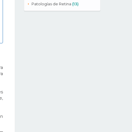
Patologías de Retina
(13)
ra
ra
es
e,
en