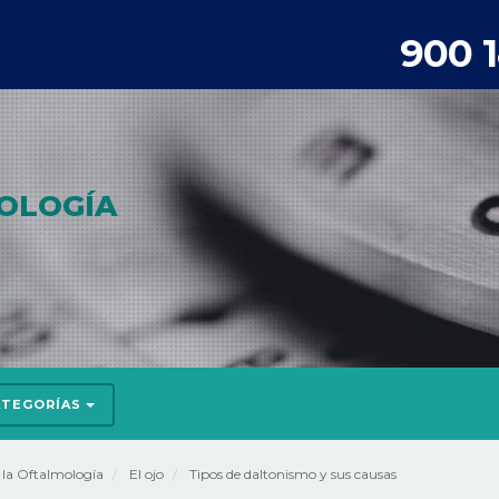
900 
OLOGÍA
ATEGORÍAS
e la Oftalmología
El ojo
Tipos de daltonismo y sus causas