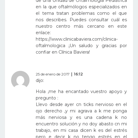
de una Unidad de Oftalmología Pediátrica
en la que oftalmólogos especializados en
el tema tratan problemas como el que
nos describes. Puedes consultar cuál es
nuestro centro más cercano en este
enlace:
https://www.clinicabaviera.com/clinica-
oftalmologica
¡Un saludo y gracias por
confiar en Clínica Baviera!
25 de enero de 2017
16:12
dijo:
Hola ,me ha encantado vuestro apoyo y
pregunto :
Llevo desde ayer cn ticks nervioso en el
ojo derecho ,y mi agrava a k me ponga
más nerviosa y es una cadena k no
encuentro solución y no doy abasto cn mi
trabajo, en mi casa dicen k es del estrés
pero e decir k no tengo estrés en el