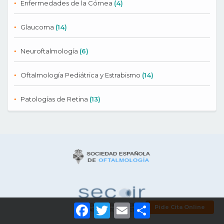
Enfermedades de la Córnea
(4)
Glaucoma
(14)
Neuroftalmología
(6)
Oftalmología Pediátrica y Estrabismo
(14)
Patologías de Retina
(13)
Facebook
Twitter
Email
Comparti
Pide Cita Online