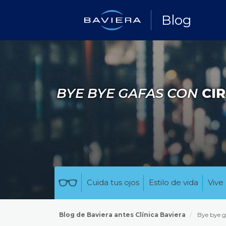
Blog
BYE BYE GAFAS CON
CIR
Cuida tus ojos
Estilo de vida
Vive 
Blog de Baviera antes Clínica Baviera
Bye bye g