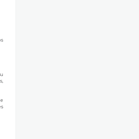
.
os
su
s,
de
es