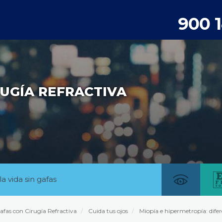
900 
UGÍA REFRACTIVA
la vida sin gafas
afas con Cirugía Refractiva
Cuida tus ojos
Miopía e hipermetropía: difer