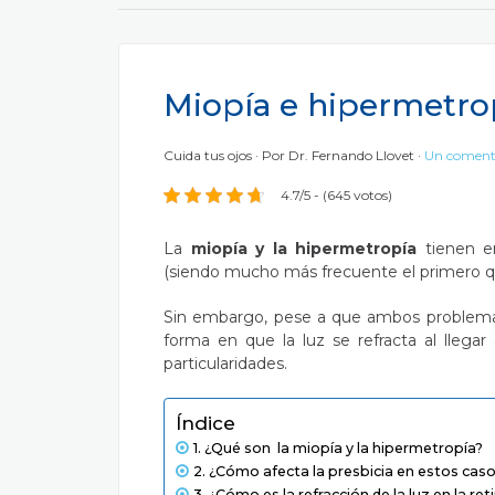
Miopía e hipermetropí
Cuida tus ojos
Por
Dr. Fernando Llovet
Un coment
4.7/5 - (645 votos)
La
miopía y la hipermetropía
tienen e
(siendo mucho más frecuente el primero q
Sin embargo, pese a que ambos problemas 
forma en que la luz se refracta al llegar 
particularidades.
Índice
¿Qué son la miopía y la hipermetropía?
¿Cómo afecta la presbicia en estos cas
¿Cómo es la refracción de la luz en la ret