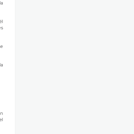
la
él
és
se
la
un
el