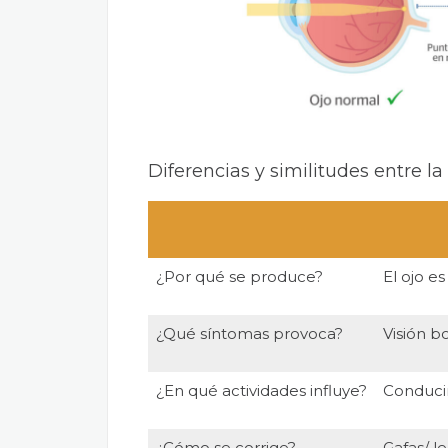
Diferencias y similitudes entre l
¿Por qué se produce?
El ojo e
¿Qué síntomas provoca?
Visión bo
¿En qué actividades influye?
Conducir
¿Cómo se corrige?
Gafas/ le