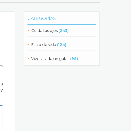
CATEGORÍAS
Cuida tus ojos
(243)
Estilo de vida
(124)
Vive la vida sin gafas
(98)
es
la
 y