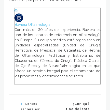
confianza por parte de nuestros pacientes.
Baviera Oftalmologia
Con más de 30 años de experiencia, Baviera es
uno de los centros de referencia en oftalmología
en Europa. Su equipo médico está organizado en
unidades especializadas (Unidad de Cirugía
Refractiva, de Presbicia, de Cataratas, de Retina,
de Oftalmología Pediátrica y Estrabismo, de
Glaucoma, de Córnea, de Cirugía Plástica Ocular,
de Ojo Seco y de Neuroftalmología) en las que
ofrece un servicio integral para el tratamiento de
los problemas y enfermedades oculares.
Lentes
¿Con qué
tipo de lente
esclerales: