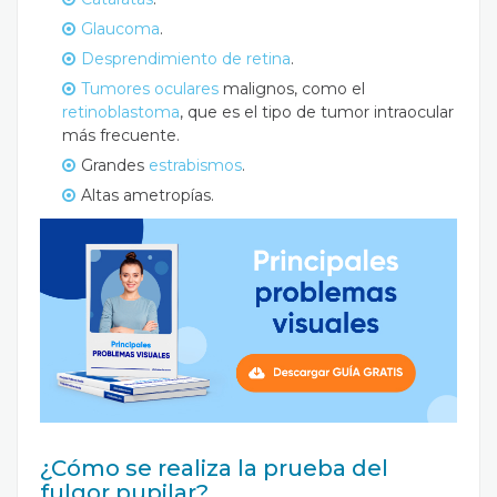
Glaucoma
.
Desprendimiento de retina
.
Tumores oculares
malignos, como el
retinoblastoma
, que es el tipo de tumor intraocular
más frecuente.
Grandes
estrabismos
.
Altas ametropías.
¿Cómo se realiza la prueba del
fulgor pupilar?