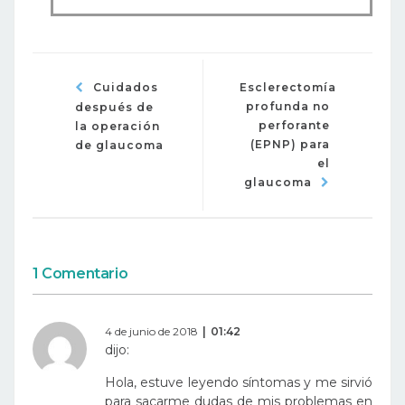
Cuidados
Esclerectomía
profunda no
después de
perforante
la operación
(EPNP) para
de glaucoma
el
glaucoma
1 Comentario
4 de junio de 2018
01:42
dijo:
Hola, estuve leyendo síntomas y me sirvió
para sacarme dudas de mis problemas en