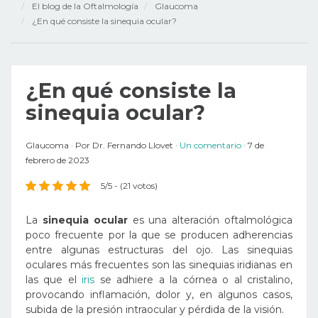
El blog de la Oftalmología
Glaucoma
¿En qué consiste la sinequia ocular?
¿En qué consiste la
sinequia ocular?
Glaucoma
Por
Dr. Fernando Llovet
Un comentario
7 de
febrero de 2023
5/5 - (21 votos)
La
sinequia ocular
es una alteración oftalmológica
poco frecuente por la que se producen adherencias
entre algunas estructuras del ojo. Las sinequias
oculares más frecuentes son las sinequias iridianas en
las que el
iris
se adhiere a la córnea o al cristalino,
provocando inflamación, dolor y, en algunos casos,
subida de la presión intraocular y pérdida de la visión.