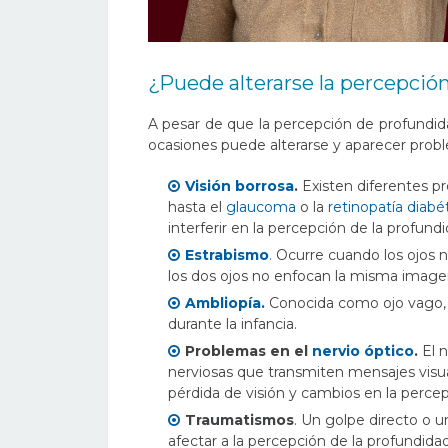
¿Puede alterarse la percepció
A pesar de que la percepción de profundida
ocasiones puede alterarse y aparecer pro
Visión borrosa
.
Existen diferentes p
hasta el
glaucoma
o la
retinopatía diabé
interferir en la percepción de la profundi
Estrabismo
.
Ocurre cuando los ojos n
los dos ojos no enfocan la misma imagen
Ambliopía.
Conocida como ojo vago, s
durante la infancia.
Problemas en el
nervio óptico
.
El 
nerviosas que transmiten mensajes visual
pérdida de visión y cambios en la perce
Traumatismos
. Un golpe directo o u
afectar a la percepción de la profundidad