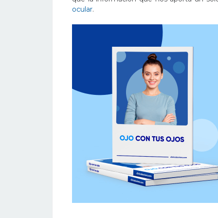
ocular
.