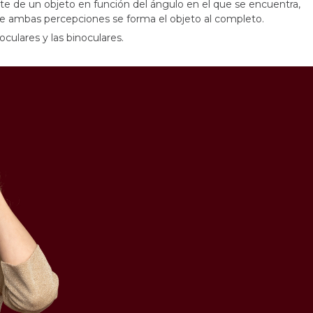
te de un objeto en función del ángulo en el que se encuentra,
se ambas percepciones se forma el objeto al completo.
culares y las binoculares.