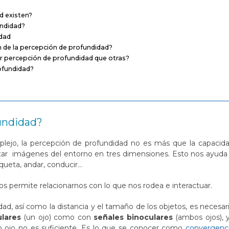
d existen?
undidad?
idad
ón de la percepción de profundidad?
 percepción de profundidad que otras?
ofundidad?
fundidad?
ejo, la percepción de profundidad no es más que la capacid
ar imágenes del entorno en tres dimensiones. Esto nos ayuda
queta, andar, conducir…
os permite relacionarnos con lo que nos rodea e interactuar.
ad, así como la distancia y el tamaño de los objetos, es necesar
lares
(un ojo) como con
señales binoculares
(ambos ojos), 
o ojo no es suficiente. Es lo que se conocer como
convergenc