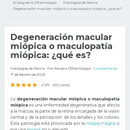
El blog de la Oftalmología
Patologías de Retina
Degeneración macular miópica o maculopatía miópica: ¿qué es?
Degeneración macular
miópica o maculopatía
miópica: ¿qué es?
Patologías de Retina
Por
Baviera Oftalmologia
2 comentarios
17 de febrero de 2023
4.9/5 - (133 votos)
La
degeneración macular miópica o maculopatía
miópica
es una enfermedad degenerativa que afecta
a la mácula, la parte de la retina encargada de la visión
central y de la percepción de los detalles y los colores.
Esta patología está provocada por la
miopía magna
o
por una
miopía
muy elevada.