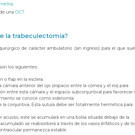
metría
.
s de una
OCT
.
e la trabeculectomía?
irúrgico de carácter ambulatorio (sin ingreso) para el que sue
son los siguientes:
n o flap en la esclera.
a cámara anterior del ojo (espacio entre la córnea y el iris) para
ión entre esta cámara y el espacio subconjuntival para favorecer 
imiento se conoce como iridetomía.
 de la conjuntiva. Esta sutura debe ser totalmente hermética para
 acuoso, este se acumulará en una bolsa situada debajo de la
ido acumulado se reabsorberá a través de los vasos linfáticos y de lo
 intraocular permanezca estable.