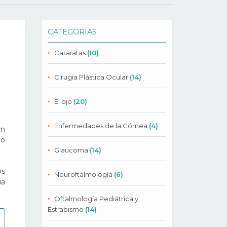
CATEGORÍAS
Cataratas
(10)
Cirugía Plástica Ocular
(14)
El ojo
(20)
Enfermedades de la Córnea
(4)
ón
do
Glaucoma
(14)
os
Neuroftalmología
(6)
úa
Oftalmología Pediátrica y
Estrabismo
(14)