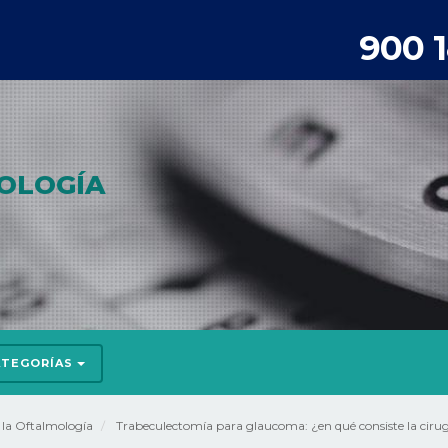
900 
OLOGÍA
ATEGORÍAS
e la Oftalmología
Trabeculectomía para glaucoma: ¿en qué consiste la ciru