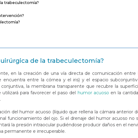
 la trabeculectomía?
ntervención?
ulectomía?
quirúrgica de la trabeculectomía?
ente, en la creación de una vía directa de comunicación entre 
 encuentra entre la córnea y el iris) y el espacio subconjuntiv
la conjuntiva, la membrana transparente que recubre la superfic
e utilizará para favorecer el paso del
humor acuoso
en la cantid
.
inación del humor acuoso (líquido que rellena la cámara anterior d
rmal funcionamiento del ojo. Si el drenaje del humor acuoso no 
ará la presión intraocular pudiéndose producir daños en el nerv
ma permanente e irrecuperable.