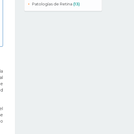
Patologías de Retina
(13)
la
al
ie
ad
el
se
io