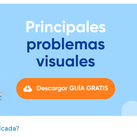
icada?