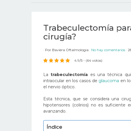
Trabeculectomía para
cirugía?
Por
Baviera Oftalmologia
No hay comentarios
2
4.9/5 - (64 votos)
La
trabeculectomía
es una técnica qui
intraocular en los casos de
glaucoma
en l
el nervio óptico.
Esta técnica, que se considera una ciru
hipotensores (colirios) no es suficient
avanzando.
Índice