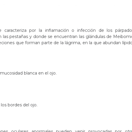
aracteriza por la inflamación o infección de los párpado
 las pestañas y donde se encuentran las glándulas de Meibomi
eciones que forman parte de la lágrima, en la que abundan lípid
mucosidad blanca en el ojo.
los bordes del ojo.
ciones oculares anormales pueden venir provocadas por otr