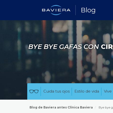
Blog
BYE BYE GAFAS CON
CIR
Cuida tus ojos
Estilo de vida
Vive 
Blog de Baviera antes Clínica Baviera
Bye bye g