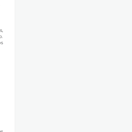
s,
o.
os
as