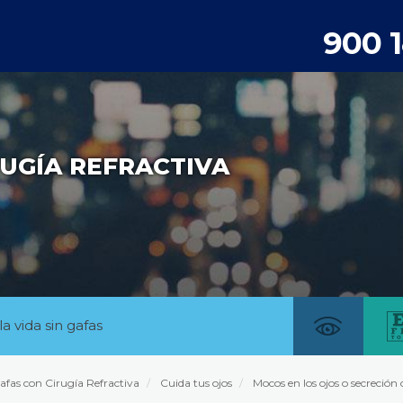
900 
UGÍA REFRACTIVA
la vida sin gafas
afas con Cirugía Refractiva
Cuida tus ojos
Mocos en los ojos o secreción 