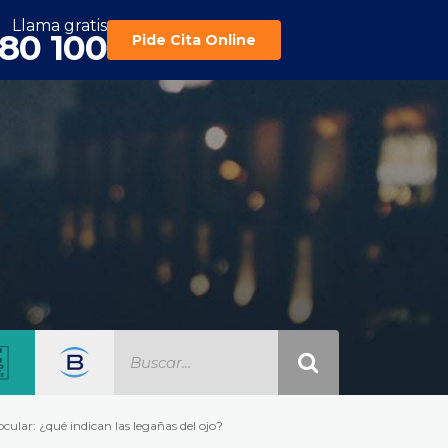
Llama gratis
180 100
Pide Cita Online
ocular: ¿qué indican las legañas del ojo?