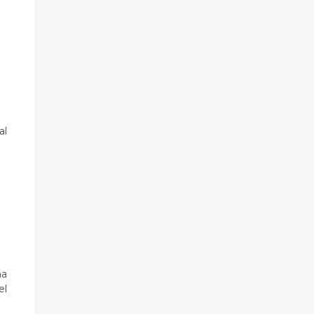
al
na
el