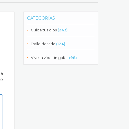
CATEGORÍAS
Cuida tus ojos
(243)
Estilo de vida
(124)
Vive la vida sin gafas
(98)
na
no