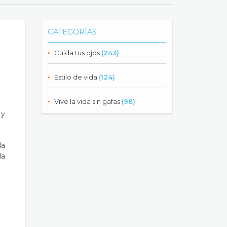
CATEGORÍAS
Cuida tus ojos
(243)
Estilo de vida
(124)
Vive la vida sin gafas
(98)
 y
la
la