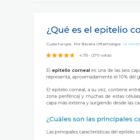
¿Qué es el epitelio c
Cuida tus ojos
Por
Baviera Oftalmologia
14 comen
4.7/5 - (270 votos)
El
epitelio corneal
es una de las seis ca
representa, aproximadamente el 10% del gro
El epitelio corneal, a su vez, contiene ent
zona periférica) y muchas de estas célula
capa más externa y surgiendo desde las ca
¿Cuáles son las principales ca
Las principales características del epitelio c