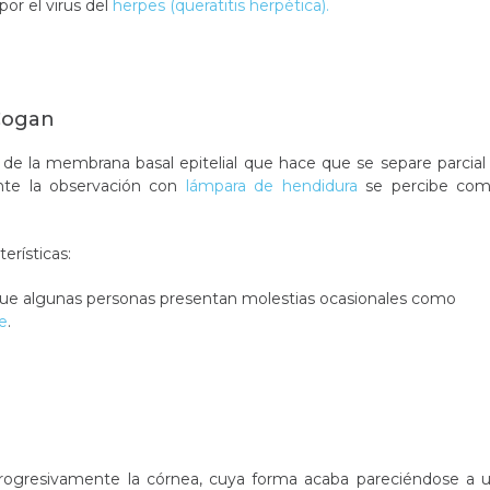
por el virus del
herpes (queratitis herpética).
 Cogan
 de la membrana basal epitelial que hace que se separe parcial
ante la observación con
lámpara de hendidura
se percibe co
erísticas:
ue algunas personas presentan molestias ocasionales como
le
.
rogresivamente la córnea, cuya forma acaba pareciéndose a 