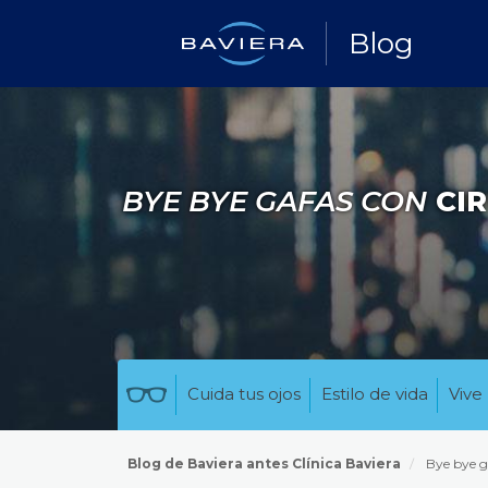
Blog
BYE BYE GAFAS CON
CIR
Cuida tus ojos
Estilo de vida
Vive 
Blog de Baviera antes Clínica Baviera
Bye bye g