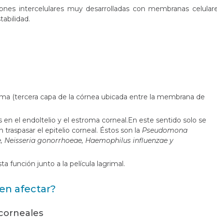
iones intercelulares muy desarrolladas con membranas celular
tabilidad.
troma (tercera capa de la córnea ubicada entre la membrana de
s en el endoltelio y el estroma corneal.En este sentido solo se
aspasar el epitelio corneal. Éstos son la
Pseudomona
 Neisseria gonorrhoeae, Haemophilus influenzae y
sta función junto a la película lagrimal.
n afectar?
 corneales