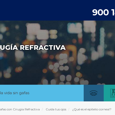
900 
UGÍA REFRACTIVA
la vida sin gafas
afas con Cirugía Refractiva
Cuida tus ojos
¿Qué es el epitelio corneal?