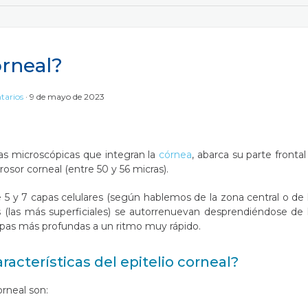
orneal?
tarios
9 de mayo de 2023
pas microscópicas que integran la
córnea
, abarca su parte frontal
sor corneal (entre 50 y 56 micras).
re 5 y 7 capas celulares (según hablemos de la zona central o de 
s (las más superficiales) se autorrenuevan desprendiéndose de 
pas más profundas a un ritmo muy rápido.
racterísticas del epitelio corneal?
orneal son: