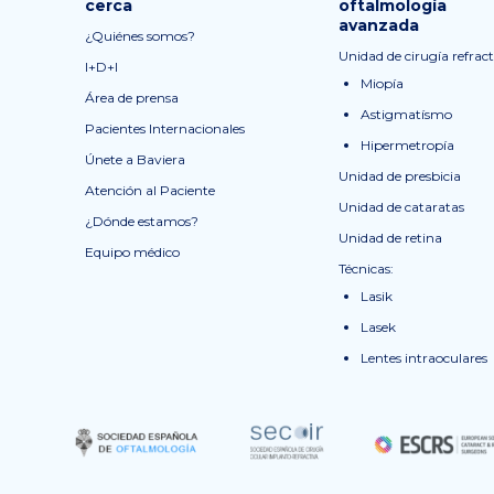
cerca
oftalmología
avanzada
¿Quiénes somos?
Unidad de cirugía refract
I+D+I
Miopía
Área de prensa
Astigmatísmo
Pacientes Internacionales
Hipermetropía
Únete a Baviera
Unidad de presbicia
Atención al Paciente
Unidad de cataratas
¿Dónde estamos?
Unidad de retina
Equipo médico
Técnicas:
Lasik
Lasek
Lentes intraoculares