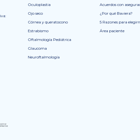
Oculoplastia
Acuerdos con asegura
Ojo seco
¿Por qué Baviera?
iva:
Córnea y queratocono
5 Razones para elegir
Estrabismo
Área paciente
Oftalmología Pediátrica
Glaucoma
Neuroftalmología