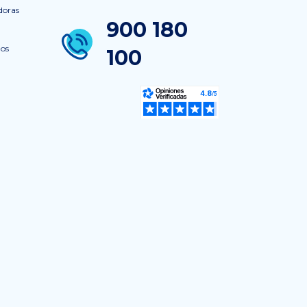
doras
900 180
nos
100