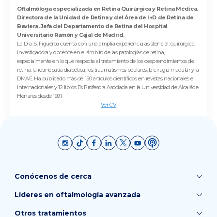
Oftalmóloga especializada en Retina Quirúrgica y Retina Médica.
Directora de la Unidad de Retina y del Área de I+D de Retina de
Baviera. Jefa del Departamento de Retina del Hospital
Universitario Ramón y Cajal de Madrid.
La Dra. S. Figueroa cuenta con una amplia experiencia asistencial, quirúrgica,
investigadora y docente en el ámbito de las patologías de retina,
especialmente en lo que respecta al tratamiento de los desprendimientos de
retina, la retinopatía diabética, los traumatismos oculares, la cirugía macular y la
DMAE. Ha publicado más de 150 artículos científicos en revistas nacionales e
internacionales y 12 libros Es Profesora Asociada en la Universidad de Alcaláde
Henares desde 1991.
Ver CV
Conócenos de cerca
Líderes en oftalmología avanzada
Otros tratamientos