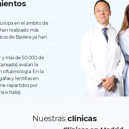
mientos
Europa en el ámbito de
e han realizado más
cos de Baviera ya han
r y más de 50.000 de
 cansada) avalan la
n oftalmología. En la
afas y lentillas en
ne repartidos por
 e Italia).
Nuestras
clínicas