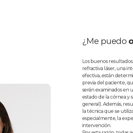
¿Me puedo
Los buenos resultados
refractiva láser, una 
efectiva, están determi
previa del paciente, q
serán examinados en u
estado de la córnea y 
general). Además, resul
la técnica que se utiliz
especialmente, la expe
intervención.
Por esta razón, todas