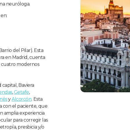
una neuróloga.
 en:
Barrio del Pilar). Esta
era en Madrid, cuenta
y cuatro modernos
 capital, Baviera
endas
,
Getafe
,
nés
y
Alcorcón
. Esta
a con el paciente, que
n amplia experiencia
ocular para corregir las
etropía, presbicia y/o