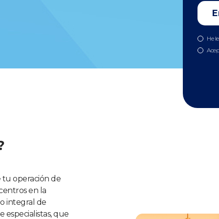
He l
Acep
?
 tu operación de
centros en la
 integral de
 especialistas, que