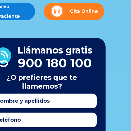
Área
Cita Online
Paciente
Llámanos gratis
900 180 100
¿O prefieres que te
llamemos?