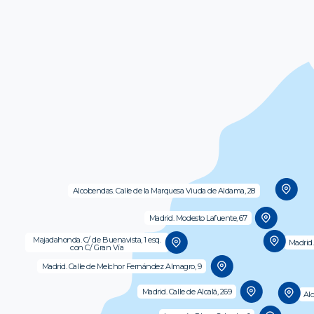
Alcobendas. Calle de la Marquesa Viuda de Aldama, 28
Madrid. Modesto Lafuente, 67
Majadahonda. C/ de Buenavista, 1 esq.
Madrid.
con C/ Gran Vía
Madrid. Calle de Melchor Fernández Almagro, 9
Madrid. Calle de Alcalá, 269
Alc