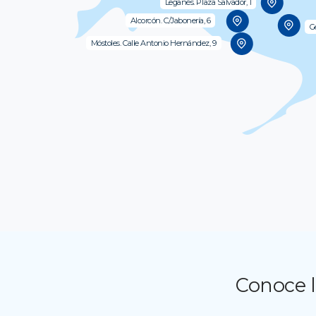
Leganés. Plaza Salvador, 1
Alcorcón. C/Jabonería, 6
G
Móstoles. Calle Antonio Hernández, 9
Conoce l