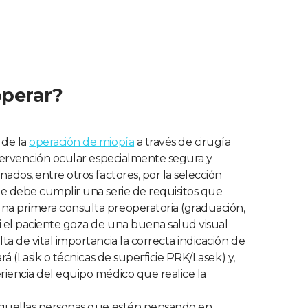
operar?
 de la
operación de miopía
a través de cirugía
intervención ocular especialmente segura y
nados, entre otros factores, por la selección
ue debe cumplir una serie de requisitos que
na primera consulta preoperatoria (graduación,
si el paciente goza de una buena salud visual
ta de vital importancia la correcta indicación de
ará (Lasik o técnicas de superficie PRK/Lasek) y,
riencia del equipo médico que realice la
 aquellas personas que estén pensando en