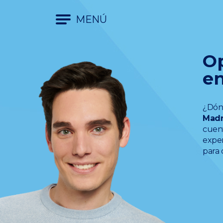
MENÚ
Op
en
¿Dón
Madr
cuent
exper
para d