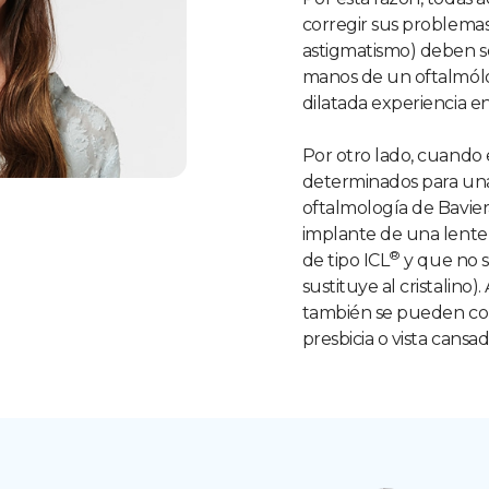
corregir sus problemas
astigmatismo) deben s
manos de un oftalmól
dilatada experiencia e
Por otro lado, cuando 
determinados para una 
oftalmología de Bavier
implante de una lente 
®
de tipo ICL
y que no su
sustituye al cristalino)
también se pueden cor
presbicia o vista cansad