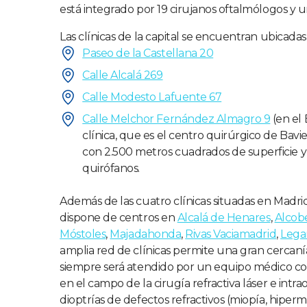
está integrado por 19 cirujanos oftalmólogos y 
Las clínicas de la capital se encuentran ubicadas
Paseo de la Castellana 20
Calle Alcalá 269
Calle Modesto Lafuente 67
Calle Melchor Fernández Almagro 9
(en el 
clínica, que es el centro quirúrgico de Bavi
con 2.500 metros cuadrados de superficie 
quirófanos.
Además de las cuatro clínicas situadas en Madrid
dispone de centros en
Alcalá de Henares
,
Alcob
Móstoles
,
Majadahonda
,
Rivas Vaciamadrid
,
Lega
amplia red de clínicas permite una gran cercaní
siempre será atendido por un equipo médico co
en el campo de la cirugía refractiva láser e intra
dioptrías de defectos refractivos (miopía, hiperm