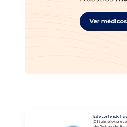
Ver médicos 
Este contenido ha s
Oftalmóloga espec
de Retina de Bav