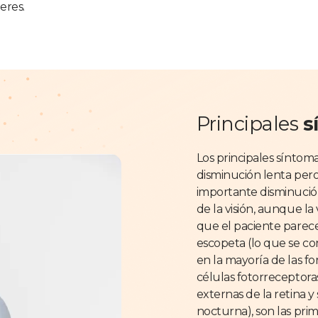
eres.
Principales
s
Los principales síntoma
disminución lenta pero
importante disminución
de la visión, aunque la 
que el paciente parece
escopeta (lo que se co
en la mayoría de las fo
células fotorreceptora
externas de la retina y 
nocturna), son las pri