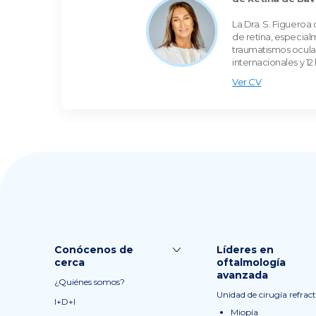
La Dra. S. Figueroa
de retina, especial
traumatismos oculare
internacionales y 1
Ver CV
Conócenos de
Líderes en
cerca
oftalmología
avanzada
¿Quiénes somos?
Unidad de cirugía refract
I+D+I
Miopía