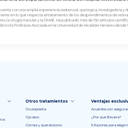
 cuenta con una amplia experiencia asistencial, quirúrgica, investigadora y 
mente en lo que respecta al tratamiento de los desprendimientos de retina, l
s, la cirugía macular y la DMAE. Ha publicado más de 150 artículos científic
2 libros Es Profesora Asociada en la Universidad de Alcaláde Henares desde 1
Otros tratamientos
Ventajas exclusi
Oculoplastia
Acuerdos con asegura
Ojo seco
¿Por qué Baviera?
iva:
Córnea y queratocono
5 Razones para elegir