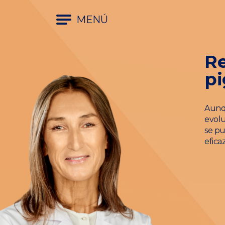
MENÚ
Re
pi
Aunqu
evol
se pu
eficaz