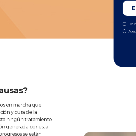
He l
Acep
causas?
dios en marcha que
ción y cura de la
ista ningún tratamiento
sión generada por esta
progresos se están