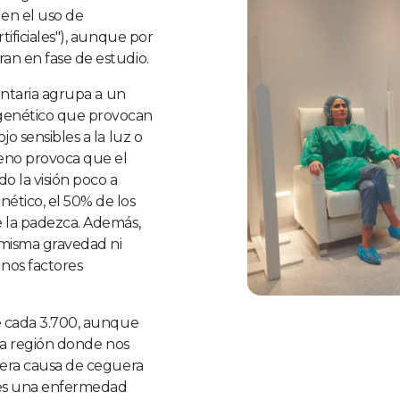
 en el uso de
tificiales"), aunque por
an en fase de estudio.
entaria agrupa a un
genético que provocan
o sensibles a la luz o
meno provoca que el
o la visión poco a
ético, el 50% de los
e la padezca. Además,
 misma gravedad ni
nos factores
de cada 3.700, aunque
 la región donde nos
mera causa de ceguera
y es una enfermedad