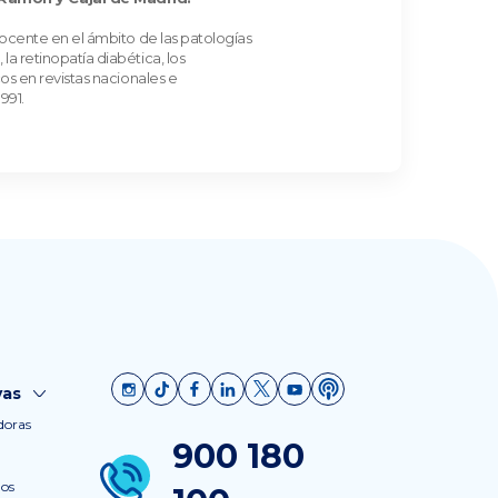
docente en el ámbito de las patologías
a retinopatía diabética, los
os en revistas nacionales e
991.
vas
doras
900 180
nos