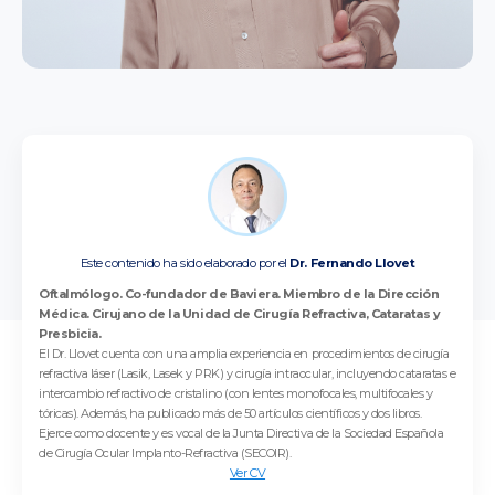
Este contenido ha sido elaborado por el
Dr. Fernando Llovet
Oftalmólogo. Co-fundador de Baviera. Miembro de la Dirección
Médica. Cirujano de la Unidad de Cirugía Refractiva, Cataratas y
Presbicia.
El Dr. Llovet cuenta con una amplia experiencia en procedimientos de cirugía
refractiva láser (Lasik, Lasek y PRK) y cirugía intraocular, incluyendo cataratas e
intercambio refractivo de cristalino (con lentes monofocales, multifocales y
tóricas). Además, ha publicado más de 50 artículos científicos y dos libros.
Ejerce como docente y es vocal de la Junta Directiva de la Sociedad Española
de Cirugía Ocular Implanto-Refractiva (SECOIR).
Ver CV