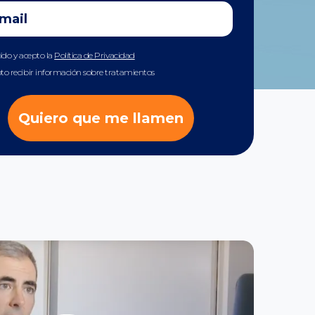
eído y acepto la
Política de Privacidad
to recibir información sobre tratamientos
Quiero que me llamen