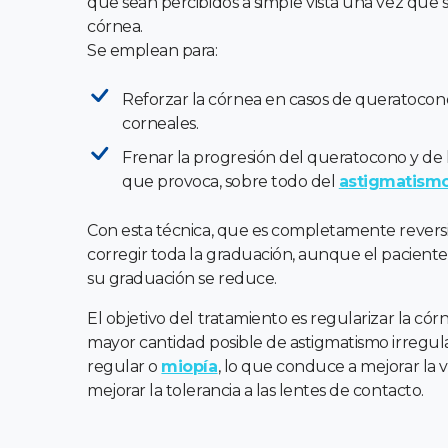
que sean percibidos a simple vista una vez que 
córnea.
Se emplean para:
Reforzar la córnea en casos de queratocono
corneales.
Frenar la progresión del queratocono y de l
que provoca, sobre todo del
astigmatism
Con esta técnica, que es completamente reversi
corregir toda la graduación, aunque el paciente
su graduación se reduce.
El objetivo del tratamiento es regularizar la cór
mayor cantidad posible de astigmatismo irregul
regular o
miopía
, lo que conduce a mejorar la v
mejorar la tolerancia a las lentes de contacto.