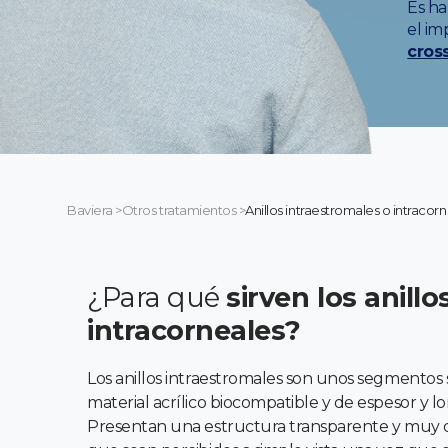
Es ha
el im
cros
Baviera
>
Otros tratamientos
>
Anillos intraestromales o intracor
¿Para qué
sirven los anillo
intracorneales?
Los anillos intraestromales son unos segmentos 
material acrílico biocompatible y de espesor y lo
Presentan una estructura transparente y muy 