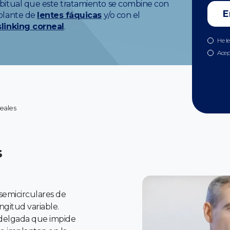
bitual que este tratamiento se combine con
plante de
lentes fáquicas
y/o con el
slinking corneal
.
He l
Acep
neales
s
semicirculares de
ngitud variable.
delgada que impide