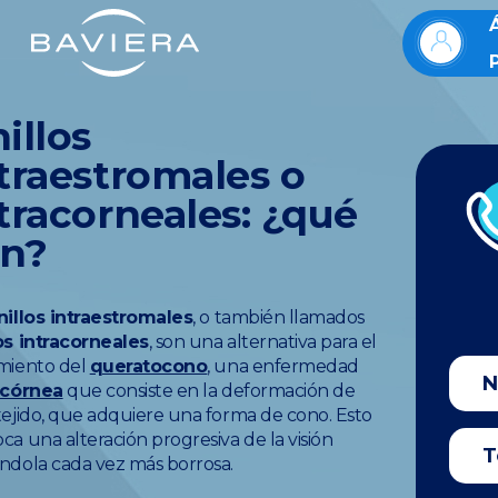
illos
traestromales o
tracorneales: ¿qué
on?
nillos intraestromales
, o también llamados
os intracorneales
, son una alternativa para el
miento del
queratocono
, una enfermedad
córnea
que consiste en la deformación de
tejido, que adquiere una forma de cono. Esto
ca una alteración progresiva de la visión
ndola cada vez más borrosa.