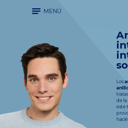
MENÚ
An
in
in
s
Los
a
anill
trata
de la
este 
provo
hacié