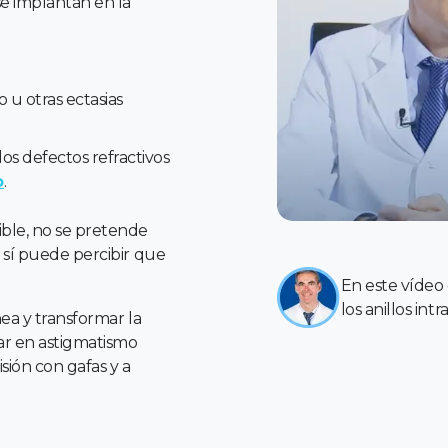
se implantan en la
 u otras ectasias
os defectos refractivos
o
.
ble, no se pretende
 sí puede percibir que
En este vídeo
los anillos int
nea y transformar la
ar en astigmatismo
isión con gafas y a