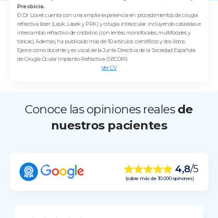
Presbicia.
El Dr. Llovet cuenta con una amplia experiencia en procedimientos de cirugía
refractiva láser (Lasik, Lasek y PRK) y cirugía intraocular, incluyendo cataratas e
intercambio refractivo de cristalino (con lentes monofocales, multifocales y
tóricas). Además, ha publicado más de 50 artículos científicos y dos libros.
Ejerce como docente y es vocal de la Junta Directiva de la Sociedad Española
de Cirugía Ocular Implanto-Refractiva (SECOIR).
Ver CV
Conoce las opiniones reales
de
nuestros pacientes
4,8
/5
(sobre más de 30.000 opinones)